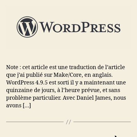
sur
l’article
WP
4.9.5
:
quelques
réflexions
sur
la
direction
d’une
Note : cet article est une traduction de l’article
version
mineure
que j’ai publié sur Make/Core, en anglais.
de
WordPress 4.9.5 est sorti il y a maintenant une
WordPress
quinzaine de jours, à l’heure prévue, et sans
problème particulier. Avec Daniel James, nous
avons […]