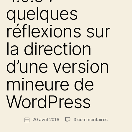
quelques
réflexions sur
la direction
d’une version
mineure de
WordPress
sur
20 avril 2018
3 commentaires
Date
Retour
de