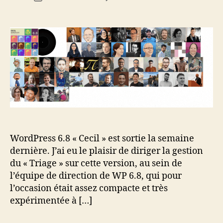
Les
de
stats
l’article
de
WordPress
revisitée
WordPress 6.8 « Cecil » est sortie la semaine
dernière. J’ai eu le plaisir de diriger la gestion
du « Triage » sur cette version, au sein de
l’équipe de direction de WP 6.8, qui pour
l’occasion était assez compacte et très
expérimentée à […]