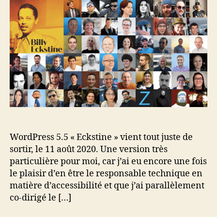
5.5 :
contributio
par
pays
et
par
entreprises
WordPress 5.5 « Eckstine » vient tout juste de
sortir, le 11 août 2020. Une version très
particulière pour moi, car j’ai eu encore une fois
le plaisir d’en être le responsable technique en
matière d’accessibilité et que j’ai parallèlement
co-dirigé le […]