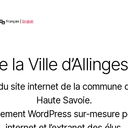
Languages:
Français
|
English
 la Ville d’Allinges
du site internet de la commune d
Haute Savoie.
ement WordPress sur-mesure pou
internet et l’extranet des élus.