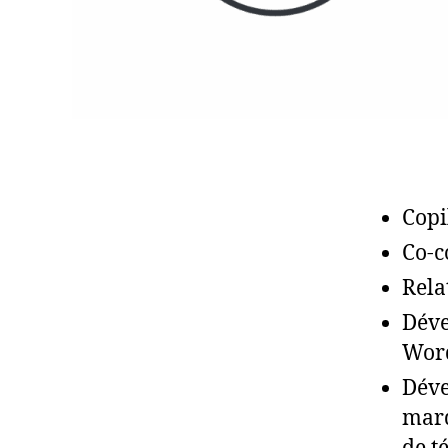
Copi
Co-c
Rela
Déve
Wor
Déve
marq