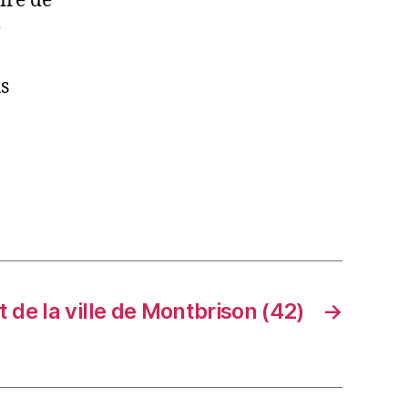
ire de
e
s
t de la ville de Montbrison (42)
→