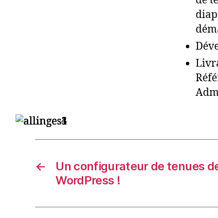
de t
diap
déma
Déve
Livr
Réfé
Admi
←
Un configurateur de tenues d
WordPress !