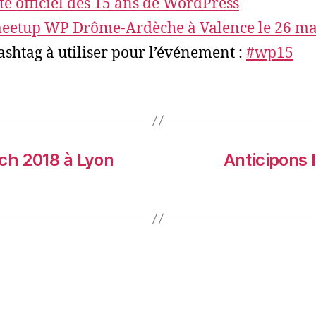
ite officiel des 15 ans de WordPress
eetup WP Drôme-Ardèche à Valence le 26 ma
ashtag à utiliser pour l’événement :
#wp15
ch 2018 à Lyon
Anticipons l