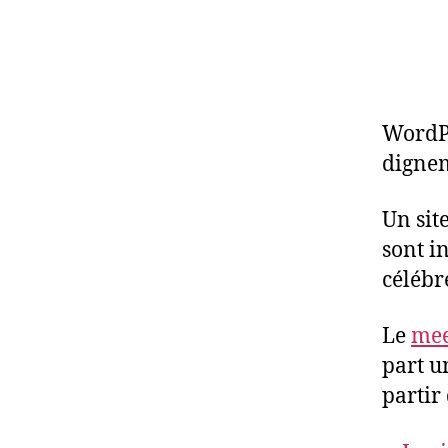
WordPr
dignem
Un sit
sont i
célébr
Le
mee
part u
partir