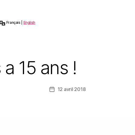
Languages:
Français
|
English
a 15 ans !
12 avril 2018
Date
de
l’article