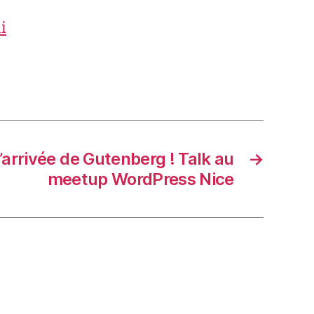
i
’arrivée de Gutenberg ! Talk au
→
meetup WordPress Nice