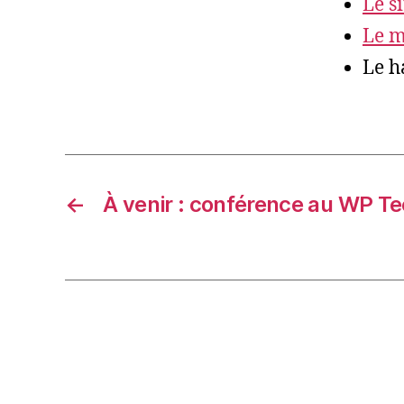
Le s
Le m
Le h
←
À venir : conférence au WP Te