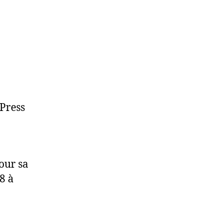
dPress
our sa
8 à